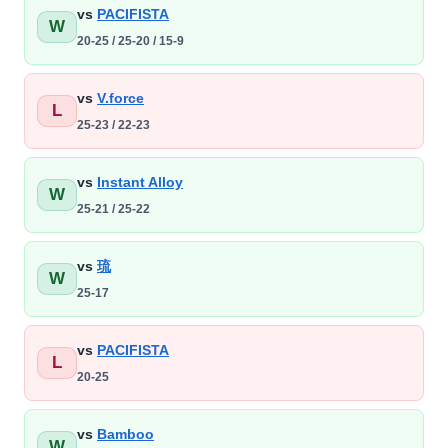
vs
PACIFISTA
W
20-25 / 25-20 / 15-9
vs
V.force
L
25-23 / 22-23
vs
Instant Alloy
W
25-21 / 25-22
vs
琉
W
25-17
vs
PACIFISTA
L
20-25
vs
Bamboo
W