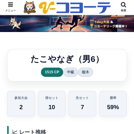
メニュー
検索
たこやなぎ（男6）
1515 CP
中級
栃木
参加大会
得セット
失セット
勝率
2
10
7
59%
📈 レート推移