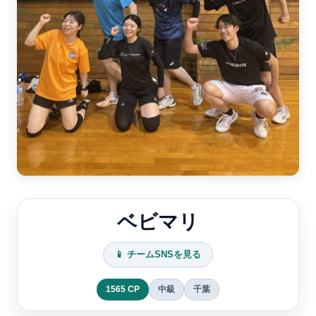
ベビマリ
📱 チームSNSを見る
1565 CP
中級
千葉