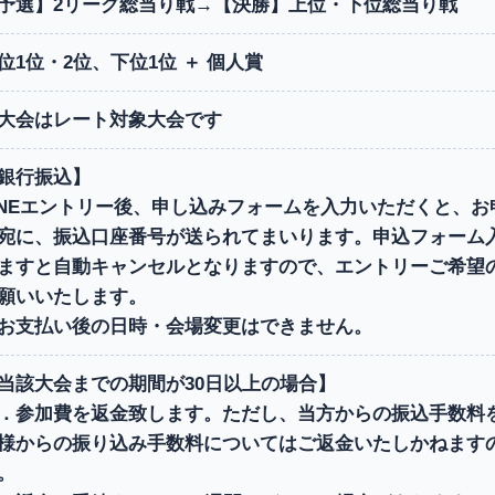
予選】2リーグ総当り戦→【決勝】上位・下位総当り戦
位1位・2位、下位1位 ＋ 個人賞
大会はレート対象大会です
銀行振込】
INEエントリー後、申し込みフォームを入力いただくと、
宛に、振込口座番号が送られてまいります。申込フォーム
ますと自動キャンセルとなりますので、エントリーご希望
願いいたします。
お支払い後の日時・会場変更はできません。
当該大会までの期間が30日以上の場合】
．参加費を返金致します。ただし、当方からの振込手数料
様からの振り込み手数料についてはご返金いたしかねます
。