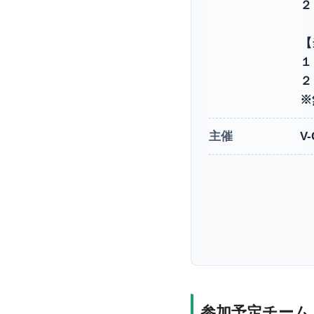
２
【
１
２
※
主催
V-
参加予定チーム