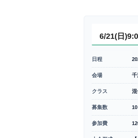
6/21(日)
日程
2
会場
千
クラス
混
募集数
1
参加費
1