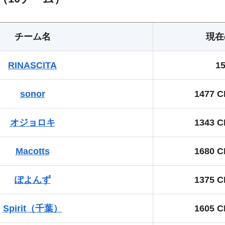
チーム名
現在
RINASCITA
1
sonor
1477 
オジョロキ
1343 
Macotts
1680 
ぽよんず
1375 
Spirit（千葉）
1605 