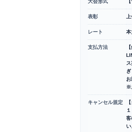
大会形式
【
表彰
上
レート
本
支払方法
【
L
ス
ぎ
お
※
キャンセル規定
【
１
客
い