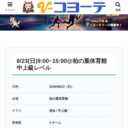
メニュー
検索
8/23(日)9:00~15:00@柏の葉体育館
中上級レベル
日程
2026/08/23（日）
会場
柏の葉体育館
クラス
混合 / 中上級
募集数
4 チーム