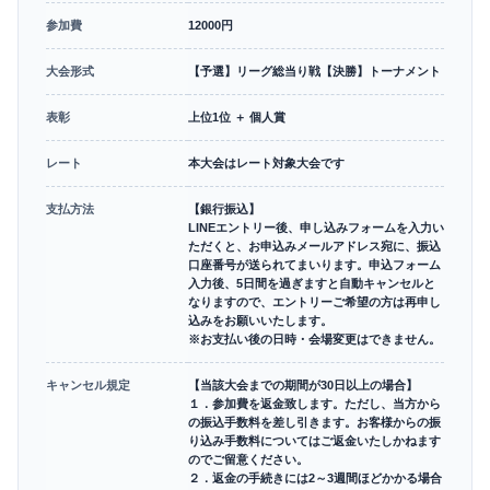
参加費
12000円
大会形式
【予選】リーグ総当り戦【決勝】トーナメント
表彰
上位1位 ＋ 個人賞
レート
本大会はレート対象大会です
支払方法
【銀行振込】
LINEエントリー後、申し込みフォームを入力い
ただくと、お申込みメールアドレス宛に、振込
口座番号が送られてまいります。申込フォーム
入力後、5日間を過ぎますと自動キャンセルと
なりますので、エントリーご希望の方は再申し
込みをお願いいたします。
※お支払い後の日時・会場変更はできません。
キャンセル規定
【当該大会までの期間が30日以上の場合】
１．参加費を返金致します。ただし、当方から
の振込手数料を差し引きます。お客様からの振
り込み手数料についてはご返金いたしかねます
のでご留意ください。
２．返金の手続きには2～3週間ほどかかる場合